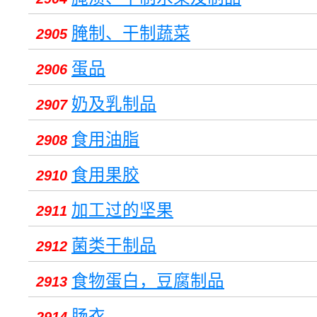
腌制、干制蔬菜
2905
蛋品
2906
奶及乳制品
2907
食用油脂
2908
食用果胶
2910
加工过的坚果
2911
菌类干制品
2912
食物蛋白，豆腐制品
2913
肠衣