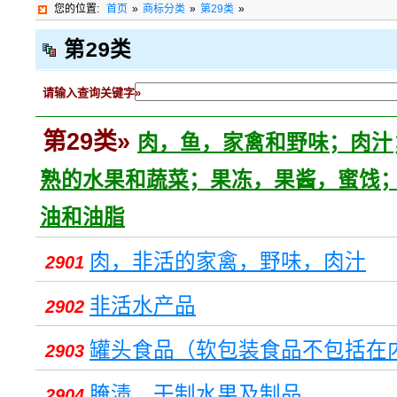
您的位置:
首页
»
商标分类
»
第29类
»
第29类
请输入查询关键字»
第29类»
肉，鱼，家禽和野味；肉汁
熟的水果和蔬菜；果冻，果酱，蜜饯
油和油脂
肉，非活的家禽，野味，肉汁
2901
非活水产品
2902
罐头食品（软包装食品不包括在
2903
腌渍、干制水果及制品
2904