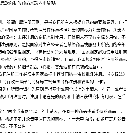
该更换商标的商品又投入市场的。
则。所谓自愿注册原则，是指商标所有人根据自己的需要和意愿，自行
请并经国家工商行政管理局商标局核准注册的商标为注册商标。注册人
律的保护；未经注册的商标也能使用，但使用人不享有商标专用权，不
制注册原则，是指国家对生产经营者在某些商品或服务上所使用的全部
使用的强制性规定。《商标法》第六条规定：“国家规定必须使用注册商
未经核准注册的，不得在市场销售”。目前，我国规定强制性注册的商标
和中成药）和烟草制品（卷烟、雪茄烟和有包装的烟丝）。
商标注册工作必须由国家商标主管部门统一审核批准注册。《商标法》
工商行政管理部门商标局主管全国商标注册和管理的工作”。
原则）所谓申请在先原则是指两个或两个以上的申请人，在同一或者类
商标申请注册时，注册申请在先的商标和申请人获得商标专用权，在后
定：“两个或者两个以上的申请人，在同一种商品或者类似的商品上，
的，初步审定并公告申请在先的商标；同一天申请的，初步审定并公告
请，不予公告。”