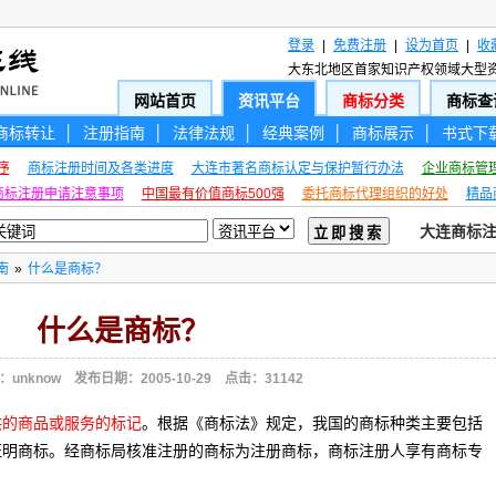
登录
|
免费注册
|
设为首页
|
收
大东北地区首家知识产权领域大型资讯平台，
网站首页
资讯平台
商标分类
商标查
商标转让
│
注册指南
│
法律法规
│
经典案例
│
商标展示
│
书式下
序
商标注册时间及各类进度
大连市著名商标认定与保护暂行办法
企业商标管
商标注册申请注意事项
中国最有价值商标500强
委托商标代理组织的好处
精品
大连商标注册热
南
»
什么是商标？
什么是商标？
：unknow 发布日期：2005-10-29 点击：31142
供的商品或服务的标记
。根据《商标法》规定，我国的商标种类主要包括
证明商标。经商标局核准注册的商标为注册商标，商标注册人享有商标专