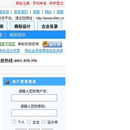
商标注册
-
专利申请
-
软件登记
藏本站
|
联系我们
|
地图
|
网址
|
镜像
请记住网址：http://www.dltm.cn
询
商标设计
企业名录
载
│
商标知识
理若干规定
商标在线咨询:
商标设计欣赏
商标业务收费项目及清单
线:4001-858-99
6
用户登录面板
请输入您的用户名：
请输入您的密码：
个人
企业
设计师