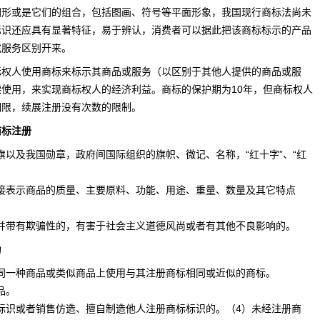
图形或是它们的组合，包括图画、符号等平面形象，我国现行商标法尚未
标识还应具有显著特征，易于辨认，消费者可以据此把该商标标示的产品
或服务区别开来。
标权人使用商标来标示其商品或服务（以区别于其他人提供的商品或服
使用，来实现商标权人的经济利益。商标的保护期为10年，但商标权人
期限，续展注册没有次数的限制。
商标注册
以及我国勋章，政府间国际组织的旗帜、微记、名称，“红十字”、“红
接表示商品的质量、主要原料、功能、用途、重量、数量及其它特点
并带有欺骗性的，有害于社会主义道德风尚或者有其他不良影响的。
为
同一种商品或类似商品上使用与其注册商标相同或近似的商标。
品。
标识或者销售仿造、擅自制造他人注册商标标识的。（4）未经注册商