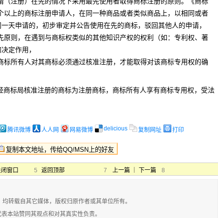
请（注册）在先的情况下采用最先使用者取得商标注册的原则。《商标
两个以上的商标注册申请人，在同一种商品或者类似商品上，以相同或者
同一天申请的，初步审定并公告使用在先的商标，驳回其他人的申请，
在先原则，在遇到与商标权类似的其他知识产权的权利（如：专利权、著
的决定作用，
商标所有人对其商标必须通过核准注册，才能取得对该商标专用权的确
经商标局核准注册的商标为注册商标，商标所有人享有商标专用权，受法
delicious
腾讯微博
人人网
网易微博
复制网址
打印
关闭窗口
5
返回顶部
7
上一篇
｜
下一篇
8
，均转载自其它媒体，版权归原作者或其单位所有。
代表本站赞同其观点和对其真实性负责。