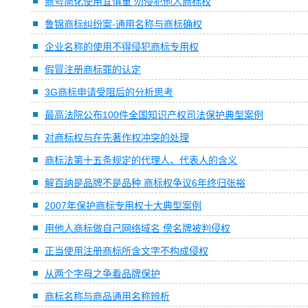
商号简化使用宜慎重 勿侵犯他人商标权
鲁锦商标纠纷案-通用名称与商标确权
企业名称的使用不得侵犯商标专用权
假冒注册商标罪的认定
3G商标申请受阻后的分析思考
最高法院公布100件全国知识产权司法保护典型案例
对商标权与在先著作权冲突的处理
商标法第十五条规定的代理人、代表人的含义
解百纳是品牌不是品种 商标权争议6年终归张裕
2007年保护商标专用权十大典型案例
用他人商标做自己网络域名 傍名牌被判侵权
正当使用注册商标所含文字不构成侵权
从两个字母之争看品牌保护
商标名称与商品通用名称辨析