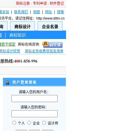
商标注册
-
专利申请
-
软件登记
藏本站
|
联系我们
|
地图
|
网址
|
镜像
请记住网址：http://www.dltm.cn
询
商标设计
企业名录
载
│
商标知识
理若干规定
商标在线咨询:
商标设计欣赏
商标业务收费项目及清单
册热线:40
0
1-858-996
用户登录面板
请输入您的用户名：
请输入您的密码：
个人
企业
设计师