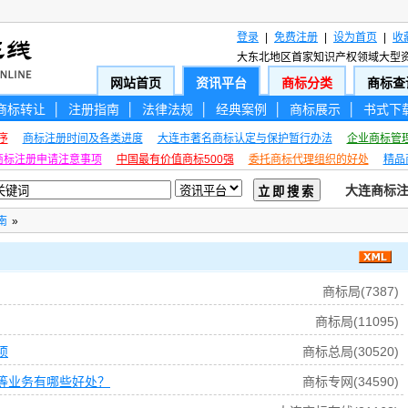
登录
|
免费注册
|
设为首页
|
收
大东北地区首家知识产权领域大型资讯平台，
网站首页
资讯平台
商标分类
商标查
商标转让
│
注册指南
│
法律法规
│
经典案例
│
商标展示
│
书式下
序
商标注册时间及各类进度
大连市著名商标认定与保护暂行办法
企业商标管
商标注册申请注意事项
中国最有价值商标500强
委托商标代理组织的好处
精品
大连商标注
南
»
商标局(7387)
商标局(11095)
项
商标总局(30520)
等业务有哪些好处？
商标专网(34590)